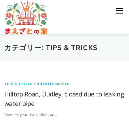
コ
ン
メニュー
テ
ン
ツ
へ
ス
キ
施設案内
カテゴリー:
TIPS & TRICKS
ッ
プ
TIPS & TRICKS
/
UNCATEGORIZED
Hilltop Road, Dudley, closed due to leaking
water pipe
Over the years I’ve tucked car …